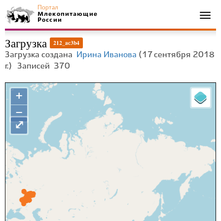
Портал
Млекопитающие
Togg
России
navi
Загрузка
212_ac3b4
Загрузка создана
Ирина Иванова
(17 сентября 2018
г.)
Записей
370
+
−
⤢