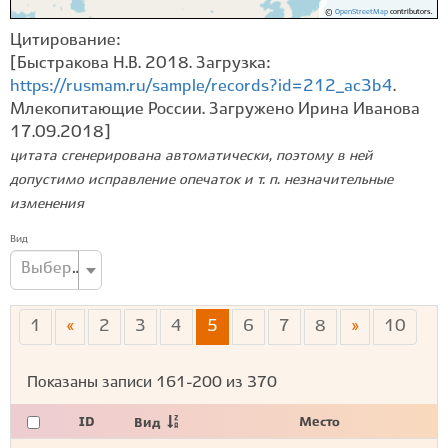
©
OpenStreetMap
contributors.
Цитирование:
[Быстракова Н.В. 2018. Загрузка:
https://rusmam.ru/sample/records?id=212_ac3b4
.
Млекопитающие России. Загружено Ирина Иванова
17.09.2018]
цитата сгенерирована автоматически, поэтому в ней
допустимо исправление опечаток и т. п. незначительные
изменения
Вид
Выберите вид...
1
«
2
3
4
5
6
7
8
»
10
Показаны записи
161-200
из
370
ID
Место
Вид