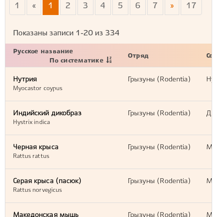
1
«
1
2
3
4
5
6
7
»
17
Показаны записи
1-20
из
334
Русское название
Отряд
Се
По систематике
Нутрия
Грызуны (Rodentia)
Ну
Myocastor coypus
Индийский дикобраз
Грызуны (Rodentia)
Дик
Hystrix indica
Черная крыса
Грызуны (Rodentia)
Мы
Rattus rattus
Серая крыса (пасюк)
Грызуны (Rodentia)
Мы
Rattus norvegicus
Македонская мышь
Грызуны (Rodentia)
Мы