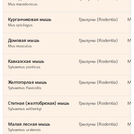
Mus macedonicus
Курганчиковая мышь
Грызуны (Rodentia)
Мы
Mus spicilegus
Домовая мышь
Грызуны (Rodentia)
Мы
Mus musculus
Кавказская мышь
Грызуны (Rodentia)
Мы
Sylvaemus ponticus
Желтогорлая мышь
Грызуны (Rodentia)
Мы
Sylvaemus flavicollis
Степная (желтобрюхая) мышь
Грызуны (Rodentia)
Мы
Sylvaemus witherbyi
Малая лесная мышь
Грызуны (Rodentia)
Мы
Sylvaemus uralensis