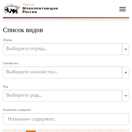
Портал
Млекопитающие
Togg
России
navi
Список видов
Отряд
Выберите отряд...
Семейство
Выберите семейство...
Род
Выберите род...
Название содержит