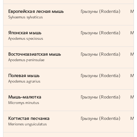
Европейская лесная мышь
Грызуны (Rodentia)
Мы
Sylvaemus sylvaticus
Японская мышь
Грызуны (Rodentia)
Мы
Apodemus speciosus
Восточноазиатская мышь
Грызуны (Rodentia)
Мы
Apodemus peninsulae
Полевая мышь
Грызуны (Rodentia)
Мы
Apodemus agrarius
Мышь-малютка
Грызуны (Rodentia)
Мы
Micromys minutus
Когтистая песчанка
Грызуны (Rodentia)
Мы
Meriones unguiculatus