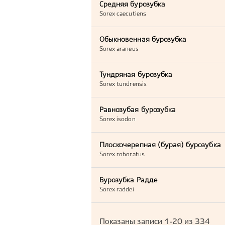
Средняя бурозубка
Sorex caecutiens
Обыкновенная бурозубка
Sorex araneus
Тундряная бурозубка
Sorex tundrensis
Равнозубая бурозубка
Sorex isodon
Плоскочерепная (бурая) бурозубка
Sorex roboratus
Бурозубка Радде
Sorex raddei
Показаны записи
1-20
из
334