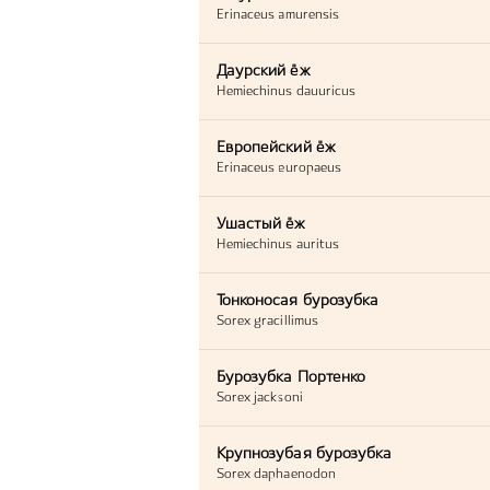
Erinaceus amurensis
Даурский ёж
Hemiechinus dauuricus
Европейский ёж
Erinaceus europaeus
Ушастый ёж
Hemiechinus auritus
Тонконосая бурозубка
Sorex gracillimus
Бурозубка Портенко
Sorex jacksoni
Крупнозубая бурозубка
Sorex daphaenodon