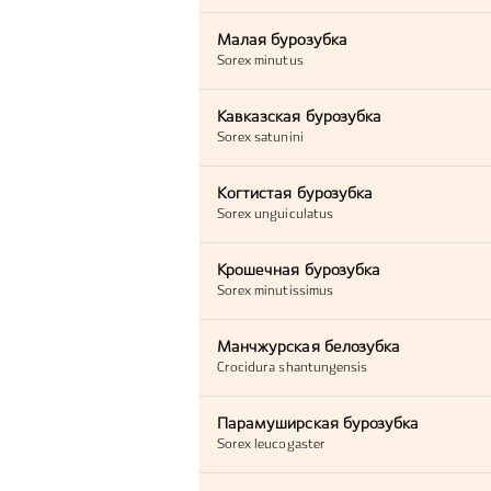
Малая бурозубка
Sorex minutus
Кавказская бурозубка
Sorex satunini
Когтистая бурозубка
Sorex unguiculatus
Крошечная бурозубка
Sorex minutissimus
Манчжурская белозубка
Crocidura shantungensis
Парамуширская бурозубка
Sorex leucogaster