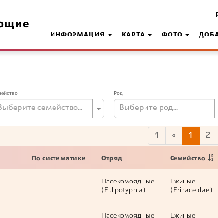
ющие
ИНФОРМАЦИЯ
КАРТА
ФОТО
ДОБ
мейство
Род
Выберите семейство...
Выберите род...
1
«
1
2
По систематике
Отряд
Семейство
Насекомоядные
Ежиные
(Eulipotyphla)
(Erinaceidae)
Насекомоядные
Ежиные