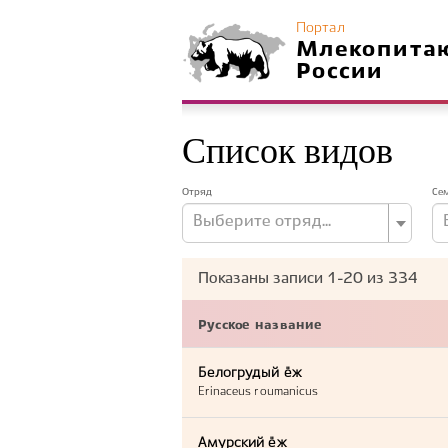
Портал
Млекопита
России
Список видов
Отряд
Се
Выберите отряд...
Показаны записи
1-20
из
334
Русское название
Белогрудый ёж
Erinaceus roumanicus
Амурский ёж