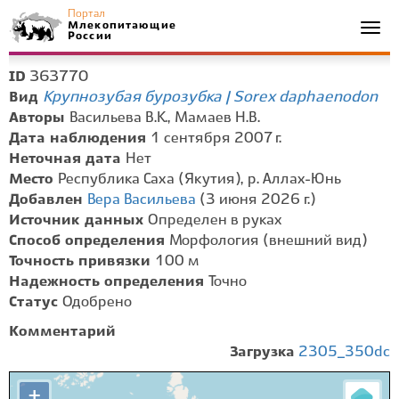
Портал
Млекопитающие
Togg
России
navi
363770
ID
Крупнозубая бурозубка | Sorex daphaenodon
Вид
Авторы
Васильева В.К., Мамаев Н.В.
Дата наблюдения
1 сентября 2007 г.
Неточная дата
Нет
Место
Республика Саха (Якутия), р. Аллах-Юнь
Добавлен
Вера Васильева
(3 июня 2026 г.)
Источник данных
Определен в руках
Способ определения
Морфология (внешний вид)
Точность привязки
100 м
Надежность определения
Точно
Статус
Одобрено
Комментарий
Загрузка
2305_350dc
+