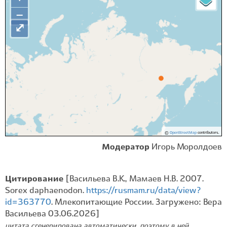
−
⤢
©
OpenStreetMap
contributors.
Модератор
Игорь Моролдоев
Цитирование
[Васильева В.К., Мамаев Н.В. 2007.
Sorex daphaenodon.
https://rusmam.ru/data/view?
id=363770
. Млекопитающие России. Загружено: Вера
Васильева 03.06.2026]
цитата сгенерирована автоматически, поэтому в ней