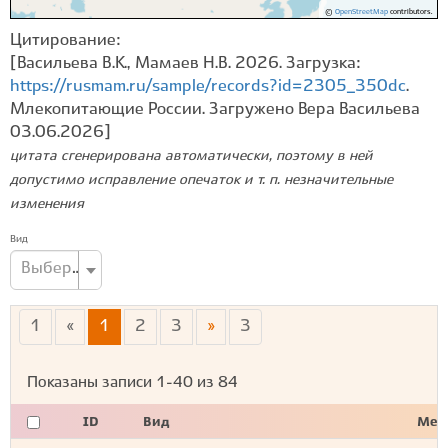
©
OpenStreetMap
contributors.
Цитирование:
[Васильева В.К., Мамаев Н.В. 2026. Загрузка:
https://rusmam.ru/sample/records?id=2305_350dc
.
Млекопитающие России. Загружено Вера Васильева
03.06.2026]
цитата сгенерирована автоматически, поэтому в ней
допустимо исправление опечаток и т. п. незначительные
изменения
Вид
Выберите вид...
1
«
1
2
3
»
3
Показаны записи
1-40
из
84
ID
Вид
Мес