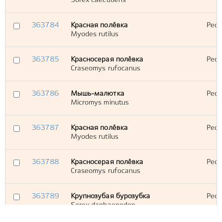
Sorex caecutiens
363784
Красная полёвка
Респ
Myodes rutilus
363785
Красносерая полёвка
Респ
Craseomys rufocanus
363786
Мышь-малютка
Респ
Micromys minutus
363787
Красная полёвка
Респ
Myodes rutilus
363788
Красносерая полёвка
Респ
Craseomys rufocanus
363789
Крупнозубая бурозубка
Респ
Sorex daphaenodon