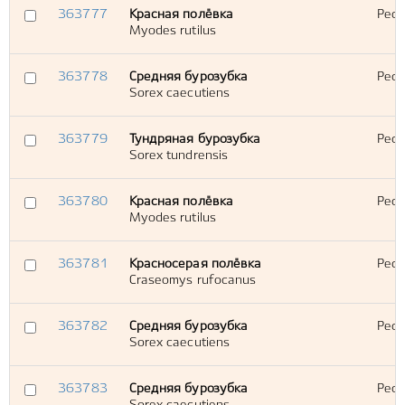
363777
Красная полёвка
Респ
Myodes rutilus
363778
Средняя бурозубка
Респ
Sorex caecutiens
363779
Тундряная бурозубка
Респ
Sorex tundrensis
363780
Красная полёвка
Респ
Myodes rutilus
363781
Красносерая полёвка
Респ
Craseomys rufocanus
363782
Средняя бурозубка
Респ
Sorex caecutiens
363783
Средняя бурозубка
Респ