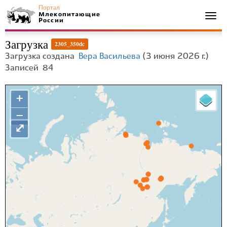
Портал
Млекопитающие
Togg
России
navi
Загрузка
2305_350dc
Загрузка создана
Вера Васильева
(3 июня 2026 г.)
Записей
84
+
−
⤢