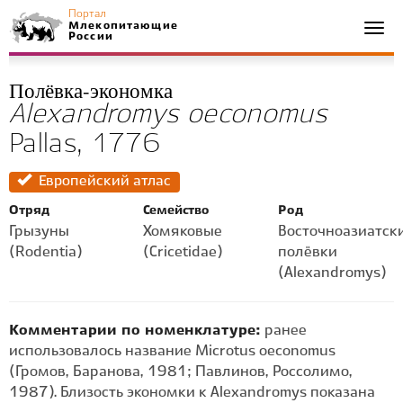
Портал
Млекопитающие
Togg
России
navi
Полёвка-экономка
Alexandromys oeconomus
Pallas, 1776
Европейский атлас
Отряд
Семейство
Род
Грызуны
Хомяковые
Восточноазиатск
(Rodentia)
(Cricetidae)
полёвки
(Alexandromys)
Комментарии по номенклатуре:
ранее
использовалось название Microtus oeconomus
(Громов, Баранова, 1981; Павлинов, Россолимо,
1987). Близость экономки к Alexandromys показана