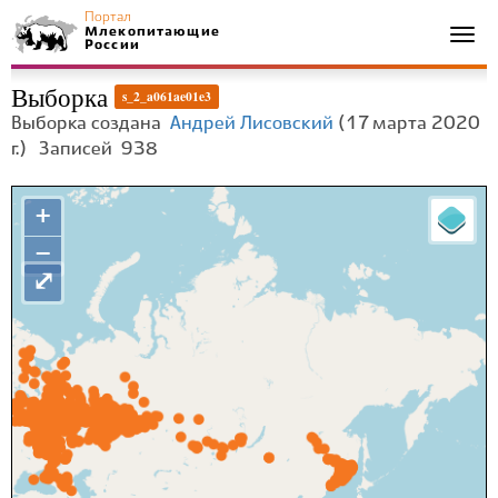
Портал
Млекопитающие
Togg
России
navi
Выборка
s_2_a061ae01e3
Выборка создана
Андрей Лисовский
(17 марта 2020
г.)
Записей
938
+
−
⤢