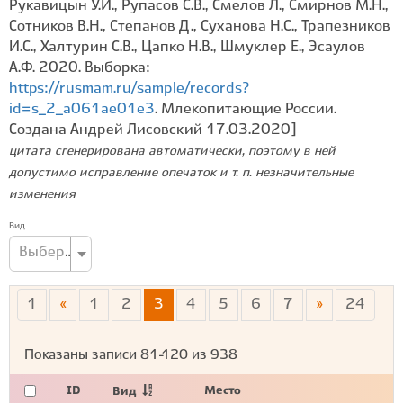
Рукавицын У.И., Рупасов С.В., Смелов Л., Смирнов М.Н.,
Сотников В.Н., Степанов Д., Суханова Н.С., Трапезников
И.С., Халтурин С.В., Цапко Н.В., Шмуклер Е., Эсаулов
А.Ф. 2020. Выборка:
https://rusmam.ru/sample/records?
id=s_2_a061ae01e3
. Млекопитающие России.
Создана Андрей Лисовский 17.03.2020]
цитата сгенерирована автоматически, поэтому в ней
допустимо исправление опечаток и т. п. незначительные
изменения
Вид
Выберите вид...
1
«
1
2
3
4
5
6
7
»
24
Показаны записи
81-120
из
938
ID
Место
Вид