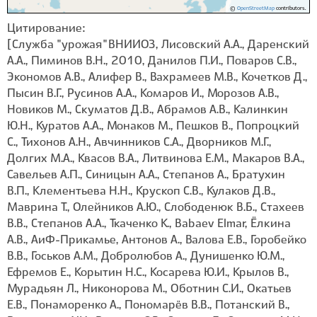
©
OpenStreetMap
contributors.
Цитирование:
[Служба "урожая" ВНИИОЗ, Лисовский А.А., Даренский
А.А., Пиминов В.Н., 2010, Данилов П.И., Поваров С.В.,
Экономов А.В., Алифер В., Вахрамеев М.В., Кочетков Д.,
Пысин В.Г., Русинов А.А., Комаров И., Морозов А.В.,
Новиков М., Скуматов Д.В., Абрамов А.В., Калинкин
Ю.Н., Куратов А.А., Монаков М., Пешков В., Попроцкий
С., Тихонов А.Н., Авчинников С.А., Дворников М.Г.,
Долгих М.А., Квасов В.А., Литвинова Е.М., Макаров В.А.,
Савельев А.П., Синицын А.А., Степанов А., Братухин
В.П., Клементьева Н.Н., Крускоп С.В., Кулаков Д.В.,
Маврина Т., Олейников А.Ю., Слободенюк В.Б., Стахеев
В.В., Степанов А.А., Ткаченко К., Babaev Elmar, Ёлкина
А.В., АиФ-Прикамье, Антонов А., Валова Е.В., Горобейко
В.В., Госьков А.М., Добролюбов А., Дунишенко Ю.М.,
Ефремов Е., Корытин Н.С., Косарева Ю.И., Крылов В.,
Мурадьян Л., Никонорова М., Оботнин С.И., Окатьев
Е.В., Понаморенко А., Пономарёв В.В., Потанский В.,