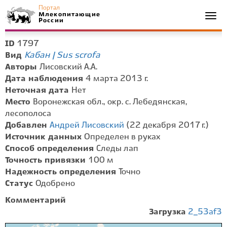
Портал
Млекопитающие
Togg
России
navi
1797
ID
Кабан | Sus scrofa
Вид
Авторы
Лисовский А.А.
Дата наблюдения
4 марта 2013 г.
Неточная дата
Нет
Место
Воронежская обл., окр. с. Лебедянская,
лесополоса
Добавлен
Андрей Лисовский
(22 декабря 2017 г.)
Источник данных
Определен в руках
Способ определения
Следы лап
Точность привязки
100 м
Надежность определения
Точно
Статус
Одобрено
Комментарий
Загрузка
2_53af3