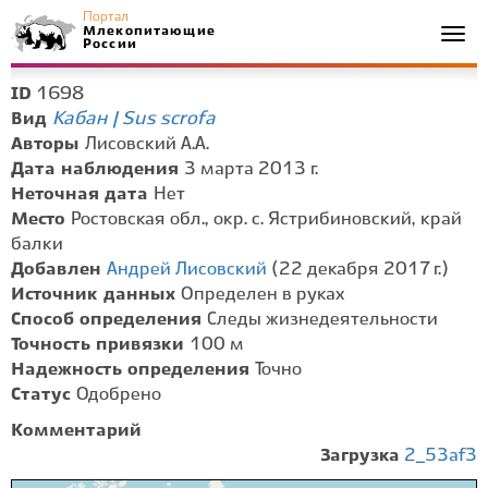
Портал
Млекопитающие
Togg
России
navi
1698
ID
Кабан | Sus scrofa
Вид
Авторы
Лисовский А.А.
Дата наблюдения
3 марта 2013 г.
Неточная дата
Нет
Место
Ростовская обл., окр. с. Ястрибиновский, край
балки
Добавлен
Андрей Лисовский
(22 декабря 2017 г.)
Источник данных
Определен в руках
Способ определения
Следы жизнедеятельности
Точность привязки
100 м
Надежность определения
Точно
Статус
Одобрено
Комментарий
Загрузка
2_53af3