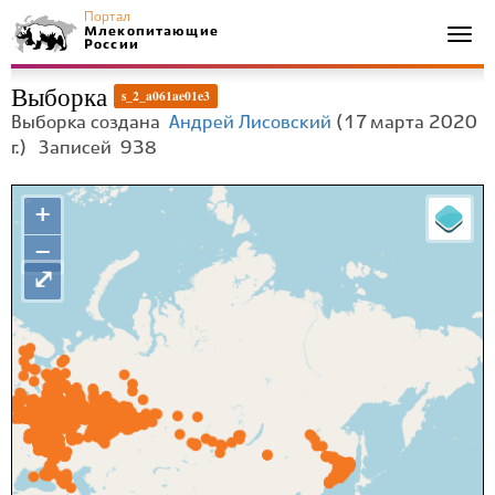
Портал
Млекопитающие
Togg
России
navi
Выборка
s_2_a061ae01e3
Выборка создана
Андрей Лисовский
(17 марта 2020
г.)
Записей
938
+
−
⤢