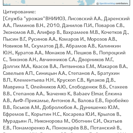
©
OpenStreetMap
contributors.
Цитирование:
[Служба "урожая" ВНИИОЗ, Лисовский А.А., Даренский
А.А., Пиминов В.Н., 2010, Данилов П.И., Поваров С.В.,
Экономов А.В., Алифер В., Вахрамеев М.В., Кочетков Д.,
Пысин В.Г., Русинов А.А., Комаров И., Морозов А.В.,
Новиков М., Скуматов Д.В., Абрамов А.В., Калинкин
Ю.Н., Куратов А.А., Монаков М., Пешков В., Попроцкий
С., Тихонов А.Н., Авчинников С.А., Дворников М.Г.,
Долгих М.А., Квасов В.А., Литвинова Е.М., Макаров В.А.,
Савельев А.П., Синицын А.А., Степанов А., Братухин
В.П., Клементьева Н.Н., Крускоп С.В., Кулаков Д.В.,
Маврина Т., Олейников А.Ю., Слободенюк В.Б., Стахеев
В.В., Степанов А.А., Ткаченко К., Babaev Elmar, Ёлкина
А.В., АиФ-Прикамье, Антонов А., Валова Е.В., Горобейко
В.В., Госьков А.М., Добролюбов А., Дунишенко Ю.М.,
Ефремов Е., Корытин Н.С., Косарева Ю.И., Крылов В.,
Мурадьян Л., Никонорова М., Оботнин С.И., Окатьев
Е.В., Понаморенко А., Пономарёв В.В., Потанский В.,