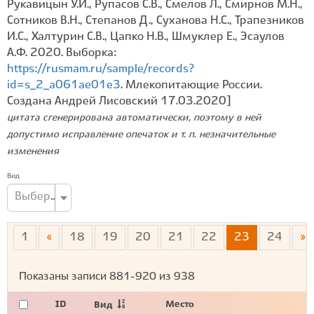
Рукавицын У.И., Рупасов С.В., Смелов Л., Смирнов М.Н.,
Сотников В.Н., Степанов Д., Суханова Н.С., Трапезников
И.С., Халтурин С.В., Цапко Н.В., Шмуклер Е., Эсаулов
А.Ф. 2020. Выборка:
https://rusmam.ru/sample/records?
id=s_2_a061ae01e3
. Млекопитающие России.
Создана Андрей Лисовский 17.03.2020]
цитата сгенерирована автоматически, поэтому в ней
допустимо исправление опечаток и т. п. незначительные
изменения
Вид
Выберите вид...
1
«
18
19
20
21
22
23
24
»
Показаны записи
881-920
из
938
ID
Место
Вид