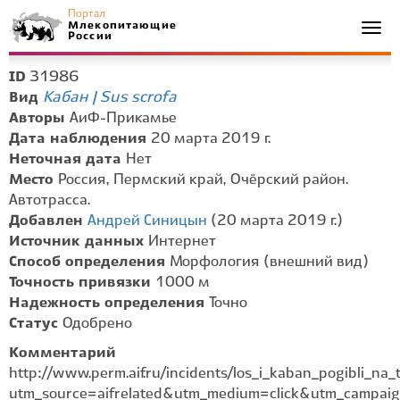
Портал
Млекопитающие
Togg
России
navi
31986
ID
Кабан | Sus scrofa
Вид
Авторы
АиФ-Прикамье
Дата наблюдения
20 марта 2019 г.
Неточная дата
Нет
Место
Россия, Пермский край, Очёрский район.
Автотрасса.
Добавлен
Андрей Синицын
(20 марта 2019 г.)
Источник данных
Интернет
Способ определения
Морфология (внешний вид)
Точность привязки
1000 м
Надежность определения
Точно
Статус
Одобрено
Комментарий
http://www.perm.aif.ru/incidents/los_i_kaban_pogibli_n
utm_source=aifrelated&utm_medium=click&utm_campaign