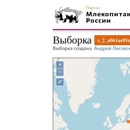
Портал
Млекопита
России
Выборка
s_2_a061ae01
Выборка создана
Андрей Лисовс
+
−
⤢