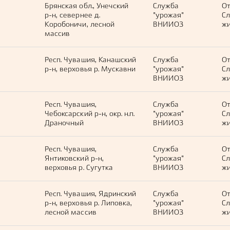
Брянская обл., Унечский
Служба
О
р-н, севернее д.
"урожая"
С
Коробоничи, лесной
ВНИИОЗ
жи
массив
Респ. Чувашия, Канашский
Служба
О
р-н, верховья р. Мускавни
"урожая"
С
ВНИИОЗ
жи
Респ. Чувашия,
Служба
О
Чебоксарский р-н, окр. н.п.
"урожая"
С
Драночный
ВНИИОЗ
жи
Респ. Чувашия,
Служба
О
Янтиковский р-н,
"урожая"
С
верховья р. Сугутка
ВНИИОЗ
жи
Респ. Чувашия, Ядринский
Служба
О
р-н, верховья р. Липовка,
"урожая"
С
лесной массив
ВНИИОЗ
жи