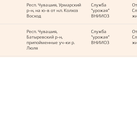
Респ. Чувашия, Урмарский
Служба
О
р-н, на ю-в от н.п. Колхоз
"урожая"
С
Восход
ВНИИОЗ
жи
Респ. Чувашия,
Служба
О
Батыревский р-н,
"урожая"
С
припойменные уч-ки р.
ВНИИОЗ
жи
Люля
Респ. Чувашия,
Служба
О
Алатырский р-н, пойма р.
"урожая"
С
Кувалда
ВНИИОЗ
жи
Респ. Чувашия,
Служба
О
Цивильский р-н, на юг от
"урожая"
С
д. Старое Акташево,
ВНИИОЗ
жи
лесополье
Респ. Чувашия,
Служба
О
Вурнарский р-н, ср. теч. р.
"урожая"
С
Сидель, лесной массив
ВНИИОЗ
жи