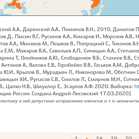
й А.А., Даренский А.А., Пиминов В.Н., 2010, Данилов П.И
в Д., Пысин В.Г., Русинов А.А., Комаров И., Морозов А.В., 
ов А.А., Монаков М., Пешков В., Попроцкий С., Тихонов А.Н
а Е.М., Макаров В.А., Савельев А.П., Синицын А.А., Степано
аврина Т., Олейников А.Ю., Слободенюк В.Б., Стахеев В.В., С
Антонов А., Валова Е.В., Горобейко В.В., Госьков А.М., До
а Ю.И., Крылов В., Мурадьян Л., Никонорова М., Оботнин С.
авицын У.И., Рупасов С.В., Смелов Л., Смирнов М.Н., Сотни
.В., Цапко Н.В., Шмуклер Е., Эсаулов А.Ф. 2020. Выборка:
h
ющие России. Создана Андрей Лисовский 17.03.2020]
поэтому в ней допустимо исправление опечаток и т. п. незначит
1
«
18
19
20