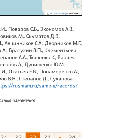
©
OpenStreetMap
contributors.
., Поваров С.В., Экономов А.В.,
Новиков М., Скуматов Д.В.,
., Авчинников С.А., Дворников М.Г.,
в А., Братухин В.П., Клементьева
тепанов А.А., Ткаченко К., Babaev
бролюбов А., Дунишенко Ю.М.,
И., Окатьев Е.В., Понаморенко А.,
ков В.Н., Степанов Д., Суханова
ttps://rusmam.ru/sample/records?
ельные изменения
21
22
23
24
»
24