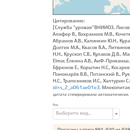
Цитирование:
[Служба "урожая" ВНИИОЗ, Лисовски
Алифер В., Вахрамеев М.В., Кочетко
Абрамов А.В., Калинкин Ю.Н., Курат
Долгих М.А., Квасов В.А., Литвинов
Н.Н., Крускоп С.В., Кулаков Д.В., М
Elmar, Ёлкина А.В., АиФ-Прикамье, 
Ефремов Е., Корытин Н.С., Косарев
Пономарёв В.В., Потанский В., Рук
Н.С., Трапезников И.С., Халтурин С
id=s_2_a061ae01e3
. Млекопита
цитата сгенерирована автоматически, 
Вид
Выберите вид...