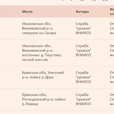
8
Ис
Место
Авторы
с
Ивановская обл.,
Служба
О
Вязниковский р-н,
"урожая"
С
севернее оз. Санхра
ВНИИОЗ
жи
Ивановская обл.,
Служба
О
Вязниковский р-н,
"урожая"
С
восточнее д. Паустово,
ВНИИОЗ
жи
лесной массив
Брянская обл., Унечский
Служба
О
р-н, пойма р. Дера
"урожая"
С
ВНИИОЗ
жи
Брянская обл.,
Служба
О
Рогнединский р-н, пойма
"урожая"
С
р. Язвица
ВНИИОЗ
жи