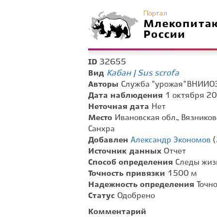
Портал
Млекопита
России
32655
ID
Кабан | Sus scrofa
Вид
Авторы
Служба "урожая" ВНИИО
Дата наблюдения
1 октября 20
Неточная дата
Нет
Место
Ивановская обл., Вязников
Санхра
Добавлен
Александр Экономов
(
Источник данных
Отчет
Способ определения
Следы жиз
Точность привязки
1500 м
Надежность определения
Точн
Статус
Одобрено
Комментарий