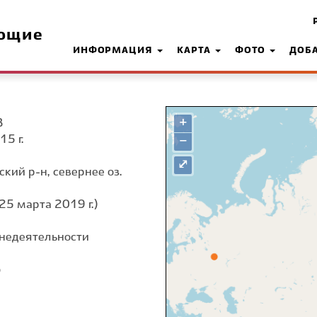
ющие
ИНФОРМАЦИЯ
КАРТА
ФОТО
ДОБ
+
З
15 г.
−
⤢
ский р-н, севернее оз.
25 марта 2019 г.)
недеятельности
о