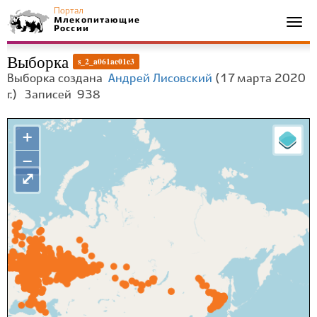
Портал
Млекопитающие
Togg
России
navi
Выборка
s_2_a061ae01e3
Выборка создана
Андрей Лисовский
(17 марта 2020
г.)
Записей
938
+
−
⤢