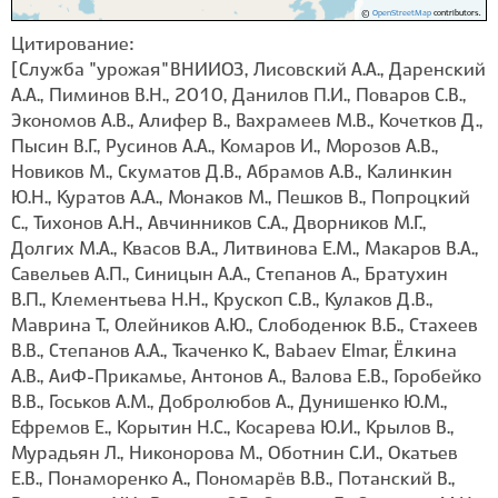
©
OpenStreetMap
contributors.
Цитирование:
[Служба "урожая" ВНИИОЗ, Лисовский А.А., Даренский
А.А., Пиминов В.Н., 2010, Данилов П.И., Поваров С.В.,
Экономов А.В., Алифер В., Вахрамеев М.В., Кочетков Д.,
Пысин В.Г., Русинов А.А., Комаров И., Морозов А.В.,
Новиков М., Скуматов Д.В., Абрамов А.В., Калинкин
Ю.Н., Куратов А.А., Монаков М., Пешков В., Попроцкий
С., Тихонов А.Н., Авчинников С.А., Дворников М.Г.,
Долгих М.А., Квасов В.А., Литвинова Е.М., Макаров В.А.,
Савельев А.П., Синицын А.А., Степанов А., Братухин
В.П., Клементьева Н.Н., Крускоп С.В., Кулаков Д.В.,
Маврина Т., Олейников А.Ю., Слободенюк В.Б., Стахеев
В.В., Степанов А.А., Ткаченко К., Babaev Elmar, Ёлкина
А.В., АиФ-Прикамье, Антонов А., Валова Е.В., Горобейко
В.В., Госьков А.М., Добролюбов А., Дунишенко Ю.М.,
Ефремов Е., Корытин Н.С., Косарева Ю.И., Крылов В.,
Мурадьян Л., Никонорова М., Оботнин С.И., Окатьев
Е.В., Понаморенко А., Пономарёв В.В., Потанский В.,