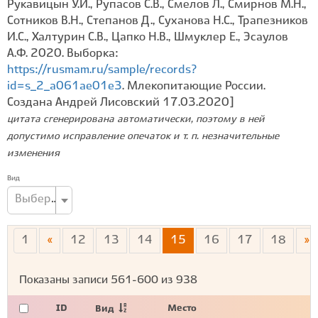
Рукавицын У.И., Рупасов С.В., Смелов Л., Смирнов М.Н.,
Сотников В.Н., Степанов Д., Суханова Н.С., Трапезников
И.С., Халтурин С.В., Цапко Н.В., Шмуклер Е., Эсаулов
А.Ф. 2020. Выборка:
https://rusmam.ru/sample/records?
id=s_2_a061ae01e3
. Млекопитающие России.
Создана Андрей Лисовский 17.03.2020]
цитата сгенерирована автоматически, поэтому в ней
допустимо исправление опечаток и т. п. незначительные
изменения
Вид
Выберите вид...
1
«
12
13
14
15
16
17
18
»
Показаны записи
561-600
из
938
ID
Место
Вид