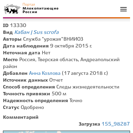
Портал
Млекопитающие
Togg
России
navi
13330
ID
Кабан | Sus scrofa
Вид
Авторы
Служба "урожая" ВНИИОЗ
Дата наблюдения
9 октября 2015 г.
Неточная дата
Нет
Место
Россия, Тверская область, Андреапольский
район
Добавлен
Анна Козлова
(17 августа 2018 г.)
Источник данных
Отчет
Способ определения
Следы жизнедеятельности
Точность привязки
500 м
Надежность определения
Точно
Статус
Одобрено
Комментарий
Загрузка
155_98287