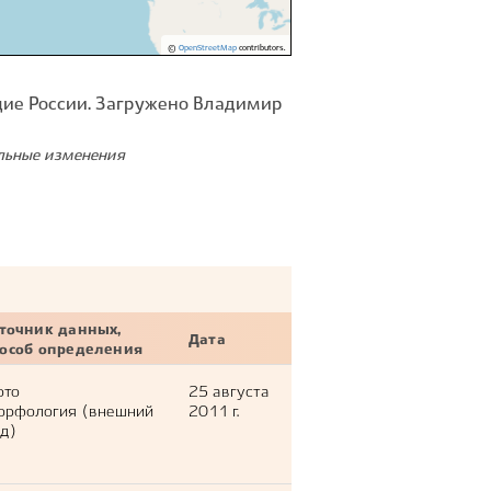
©
OpenStreetMap
contributors.
ие России. Загружено Владимир
ельные изменения
точник данных,
Дата
пособ определения
ото
25 августа
орфология (внешний
2011 г.
д)