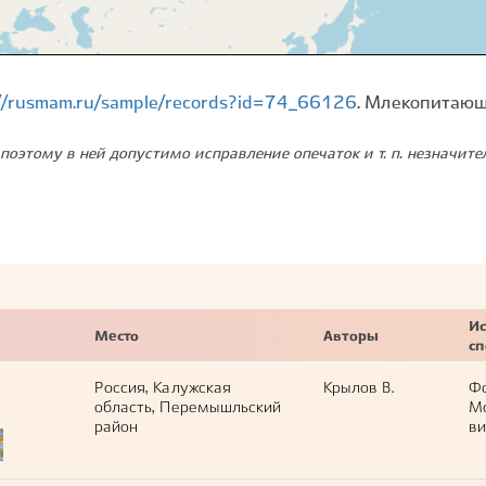
://rusmam.ru/sample/records?id=74_66126
. Млекопитающ
поэтому в ней допустимо исправление опечаток и т. п. незначит
Ис
Место
Авторы
с
Россия, Калужская
Крылов В.
Ф
область, Перемышльский
М
район
ви