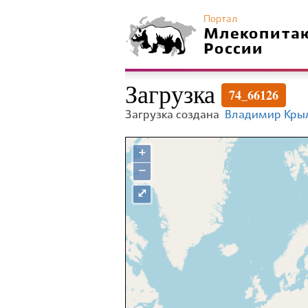
Портал
Млекопита
России
Загрузка
74_66126
Загрузка создана
Владимир Кры
+
−
⤢