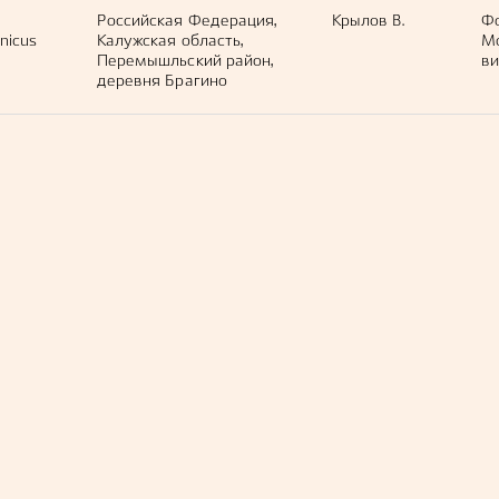
Российская Федерация,
Крылов В.
Ф
nicus
Калужская область,
М
Перемышльский район,
ви
деревня Брагино