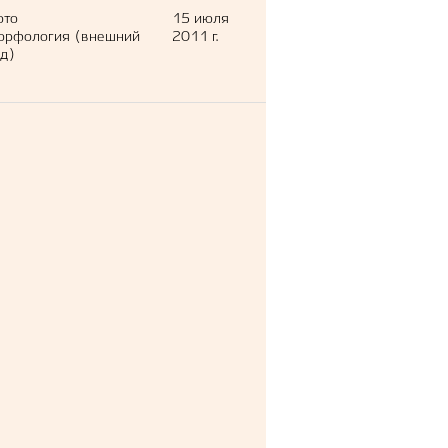
ото
15 июля
орфология (внешний
2011 г.
д)