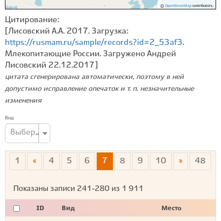
©
OpenStreetMap
contributors.
Цитирование:
[Лисовский А.А. 2017. Загрузка:
https://rusmam.ru/sample/records?id=2_53af3
.
Млекопитающие России. Загружено Андрей
Лисовский 22.12.2017]
цитата сгенерирована автоматически, поэтому в ней
допустимо исправление опечаток и т. п. незначительные
изменения
Вид
Выберите вид...
1
«
4
5
6
7
8
9
10
»
48
Показаны записи
241-280
из
1 911
ID
Вид
Место