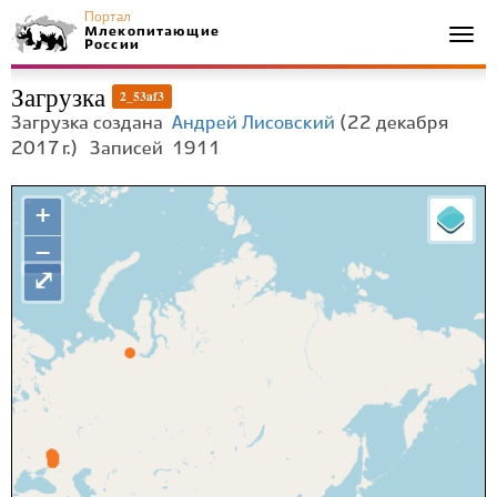
Портал
Млекопитающие
Togg
России
navi
Загрузка
2_53af3
Загрузка создана
Андрей Лисовский
(22 декабря
2017 г.)
Записей
1911
+
−
⤢