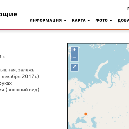
ющие
ИНФОРМАЦИЯ
КАРТА
ФОТО
ДОБ
+
г.
−
⤢
амышная, залежь
 декабря 2017 г.)
руках
я (внешний вид)
о