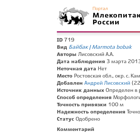
Портал
Млекопита
России
719
ID
Байбак | Marmota bobak
Вид
Авторы
Лисовский А.А.
Дата наблюдения
3 марта 2013 
Неточная дата
Нет
Место
Ростовская обл., окр. с. К
Добавлен
Андрей Лисовский
(22
Источник данных
Определен в 
Способ определения
Морфологи
Точность привязки
100 м
Надежность определения
Точн
Статус
Одобрено
Комментарий