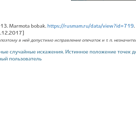
013. Marmota bobak.
https://rusmam.ru/data/view?id=719
2.12.2017]
поэтому в ней допустимо исправление опечаток и т. п. незначит
ные случайные искажения. Истинное положение точек д
ный пользователь