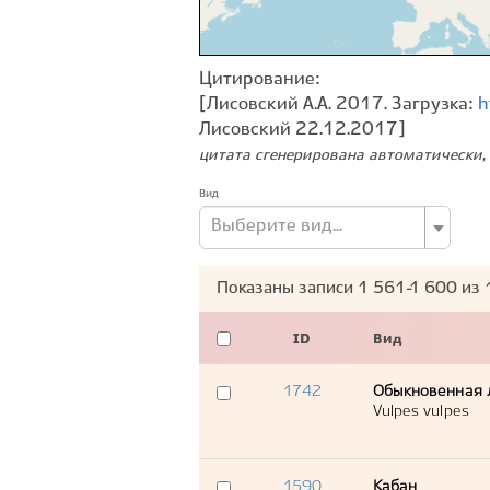
Цитирование:
[Лисовский А.А. 2017. Загрузка:
h
Лисовский 22.12.2017]
цитата сгенерирована автоматически, 
Вид
Выберите вид...
Показаны записи
1 561-1 600
из
ID
Вид
1742
Обыкновенная 
Vulpes vulpes
1590
Кабан