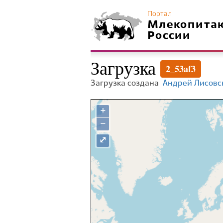
Портал
Млекопита
России
Загрузка
2_53af3
Загрузка создана
Андрей Лисовс
+
−
⤢