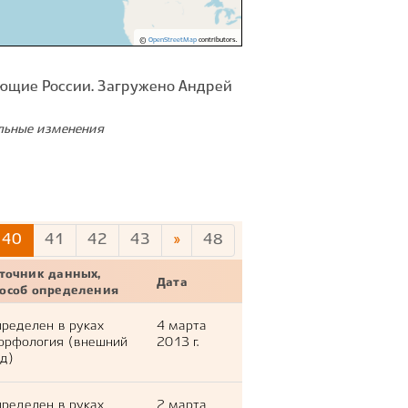
©
OpenStreetMap
contributors.
ющие России. Загружено Андрей
ельные изменения
40
41
42
43
»
48
точник данных,
Дата
пособ определения
ределен в руках
4 марта
орфология (внешний
2013 г.
д)
ределен в руках
2 марта