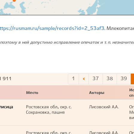
ttps://rusmam.ru/sample/records?id=2_53af3
. Млекопита
поэтому в ней допустимо исправление опечаток и т. п. незначит
1
«
37
38
39
1 911
Ис
Место
Авторы
с
лисица
Ростовская обл., окр. с.
Лисовский А.А.
Оп
Сохрановка, пашня
М
ви
Ростовская обл., окр. с.
Лисовский А.А.
Оп