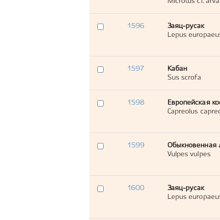
Microtus cf. arva
1596
Заяц-русак
Lepus europaeu
1597
Кабан
Sus scrofa
1598
Европейская ко
Capreolus capre
1599
Обыкновенная 
Vulpes vulpes
1600
Заяц-русак
Lepus europaeu