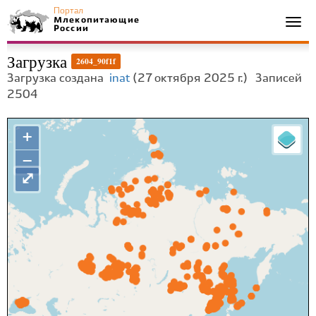
Портал
Млекопитающие
Togg
России
navi
Загрузка
2604_90f1f
Загрузка создана
inat
(27 октября 2025 г.)
Записей
2504
+
−
⤢