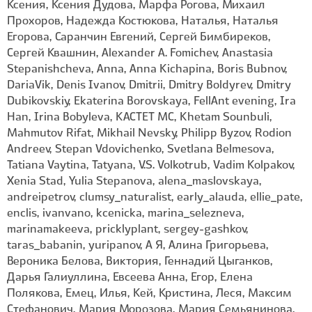
Ксения, Ксения Дудова, Марфа Рогова, Михаил
Прохоров, Надежда Костюкова, Наталья, Наталья
Егорова, Саранчин Евгений, Сергей Бимбиреков,
Сергей Квашнин, Alexander A. Fomichev, Anastasia
Stepanishcheva, Anna, Anna Kichapina, Boris Bubnov,
DariaVik, Denis Ivanov, Dmitrii, Dmitry Boldyrev, Dmitry
Dubikovskiy, Ekaterina Borovskaya, FellAnt evening, Ira
Han, Irina Bobyleva, KACTET MC, Khetam Sounbuli,
Mahmutov Rifat, Mikhail Nevsky, Philipp Byzov, Rodion
Andreev, Stepan Vdovichenko, Svetlana Belmesova,
Tatiana Vaytina, Tatyana, V.S. Volkotrub, Vadim Kolpakov,
Xenia Stad, Yulia Stepanova, alena_maslovskaya,
andreipetrov, clumsy_naturalist, early_alauda, ellie_pate,
enclis, ivanvano, kcenicka, marina_selezneva,
marinamakeeva, pricklyplant, sergey-gashkov,
taras_babanin, yuripanov, А Я, Алина Григорьева,
Вероника Белова, Виктория, Геннадий Цыганков,
Дарья Галиуллина, Евсеева Анна, Егор, Елена
Полякова, Емец, Илья, Кей, Кристина, Леся, Максим
Стефанович, Мария Морозова, Мария Семьянинова,