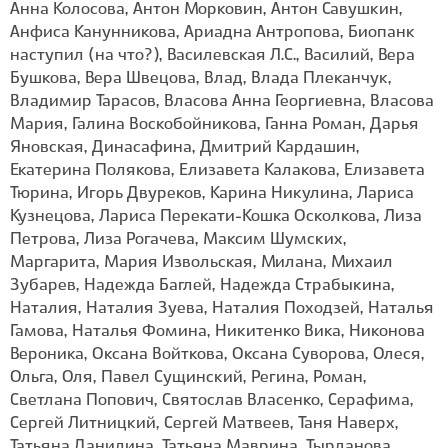
Анна Колосова, Антон Морковин, Антон Савушкин,
Анфиса Канунникова, Ариадна Антропова, Биопанк
наступил (на что?), Василевская Л.С., Василий, Вера
Бушкова, Вера Швецова, Влад, Влада Плеканчук,
Владимир Тарасов, Власова Анна Георгиевна, Власова
Мария, Галина Воскобойникова, Ганна Роман, Дарья
Яновская, Динасафина, Дмитрий Кардашин,
Екатерина Полякова, Елизавета Калакова, Елизавета
Тюрина, Игорь Двуреков, Карина Никулина, Лариса
Кузнецова, Лариса Перекати-Кошка Осколкова, Лиза
Петрова, Лиза Рогачева, Максим Шумских,
Маргарита, Мария Извольская, Милана, Михаил
Зубарев, Надежда Баглей, Надежда Страбыкина,
Наталия, Наталия Зуева, Наталия Походзей, Наталья
Гамова, Наталья Фомина, Никитенко Вика, Никонова
Вероника, Оксана Войткова, Оксана Суворова, Олеся,
Ольга, Оля, Павел Сущинский, Регина, Роман,
Светлана Попович, Святослав Власенко, Серафима,
Сергей Литницкий, Сергей Матвеев, Таня Наверх,
Татьяна Данилина, Татьяна Маврина, Тырданова