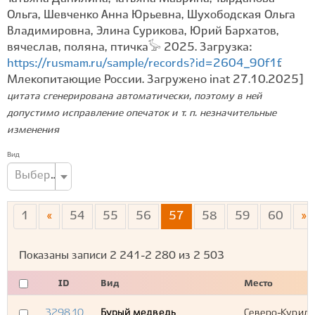
Ольга, Шевченко Анна Юрьевна, Шухободская Ольга
Владимировна, Элина Сурикова, Юрий Бархатов,
вячеслав, поляна, птичка𓅚 2025. Загрузка:
https://rusmam.ru/sample/records?id=2604_90f1f
.
Млекопитающие России. Загружено inat 27.10.2025]
цитата сгенерирована автоматически, поэтому в ней
допустимо исправление опечаток и т. п. незначительные
изменения
Вид
Выберите вид...
1
«
54
55
56
57
58
59
60
»
Показаны записи
2 241-2 280
из
2 503
ID
Вид
Место
329810
Бурый медведь
Северо-Курильс