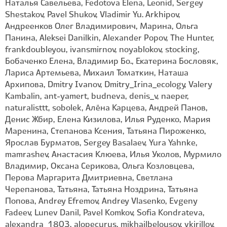
Наталья Савельева, Fedotova Elena, Leonid, Sergey
Shestakov, Pavel Shukov, Vladimir Yu. Arkhipov,
Андреенков Олег Владимирович, Марина, Ольга
Панина, Aleksei Danilkin, Alexander Popov, The Hunter,
frankdoubleyou, ivansmirnov, noyablokov, stocking,
Бобаченко Елена, Владимир Бо., Екатерина Бословяк,
Лариса Артемьева, Михаил Томаткин, Наташа
Архипова, Dmitry Ivanov, Dmitry_Irina_ecology, Valery
Kambalin, ant-yamert, budneva, denis_v, naeper,
naturalisttt, sobolek, Алёна Карцева, Андрей Панов,
Денис Жбир, Елена Кизилова, Илья Руденко, Мария
Маренина, Степанова Ксения, Татьяна Пироженко,
Ярослав Бурматов, Sergey Basalaev, Yura Yahnke,
mamrashev, Анастасия Клюева, Илья Уколов, Мурмило
Владимир, Оксана Серикова, Ольга Козловцева,
Перова Маргарита Дмитриевна, Светлана
Черепанова, Татьяна, Татьяна Ноздрина, Татьяна
Попова, Andrey Efremov, Andrey Vlasenko, Evgeny
Fadeev, Lunev Danil, Pavel Komkov, Sofia Kondrateva,
alexandra_1803, alopecurus, mikhailbelousov, vkirillov,