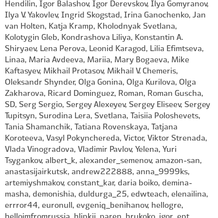
Hendilin, Igor Balashov, Igor Derevskov, Ilya Gomyranov,
Ilya V. Yakovlev, Ingrid Skogstad, Irina Ganochenko, Jan
van Holten, Katja Kramp, Kholodnyak Svetlana,
Kolotygin Gleb, Kondrashova Liliya, Konstantin A.
Shiryaev, Lena Perova, Leonid Karagod, Lilia Efimtseva,
Linaa, Maria Avdeeva, Mariia, Mary Bogaeva, Mike
Kaftasyev, Mikhail Protasov, Mikhail V. Chemeris,
Oleksandr Shynder, Olga Gonina, Olga Kurilova, Olga
Zakharova, Ricard Dominguez, Roman, Roman Guscha,
SD, Serg Sergio, Sergey Alexeyev, Sergey Eliseev, Sergey
Tupitsyn, Surodina Lera, Svetlana, Taisiia Poloshevets,
Tania Shamanchik, Tatiana Rovenskaya, Tatjana
Koroteeva, Vasyl Pokynchereda, Victor, Viktor Strenada,
Vlada Vinogradova, Vladimir Pavlov, Yelena, Yuri
Tsygankov, albert_k, alexander_semenov, amazon-san,
anastasijairkutsk, andrew222888, anna_9999ks,
artemiyshmakov, constant_kar, daria boiko, demina-
masha, demonishia, duldurga_25, edwteach, elenailina,
errror44, euronull, evgeniq_benihanov, hellogre,
helloimfromrussia, hlipkii_paren, hrukoko, igor_ept,