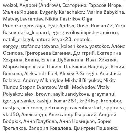
weizel, Андрей (Andrew), Екатерина, Тарасов Игорь,
Ульяна Ярцева, Evgeniy Karachakov, Marina Babykina,
MatveyLavrentiev, Nikita Pestrikov, Olga
Preobrazhenskaya, Pyak Andrei, Qush, Roman72, Yurii
Basov, daria_leopard, egorgavrilov, impishes, miroru,
natali_erlagol, naturalistyak23, onotole,
sergey_stefanov, tatyana_kolesnikova, yastokoz, Алёна
Осипова, Григорьева Евгения, Дмитрий, Екатерина
Хохрина, Елена, Елена Шубенкина, Иван Хижняк,
Мария Боровская, Павел, Полякова Надежда, Юлия
Волкова, Aleksandr Ebel, Alexey P. Seregin, Anastasia
Balaeva, Andrey Mikhaylov, Mikhail Biryukov, Nikita
Tiunov, Stepan Ivantsov, Vasilii Medvedev, Vitaly
Polyakov, alex_brown, asylkuandykova, graymanul,
igor_yatsenko, kashju, komar281, kr24ksp, krohobor,
nastjas, ochirnom, petrovavp, ravenheartart, sppiraea,
vlad50, Александр, Александр Езерский, Андрей
Бобрюк, Анна Голубева, Анна Новицкая, Борис
Третьяков, Валерия Ковалева, Дмитрий Пащенко,