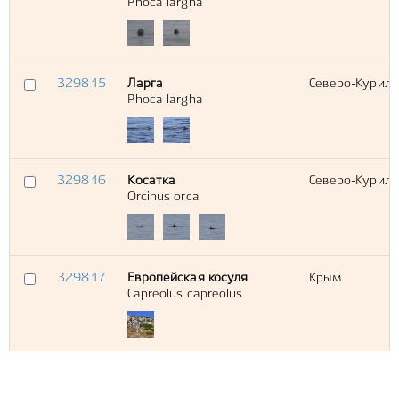
Phoca largha
329815
Ларга
Северо-Курильс
Phoca largha
329816
Косатка
Северо-Курильс
Orcinus orca
329817
Европейская косуля
Крым
Capreolus capreolus
329818
Европейская косуля
Алушта (город
Capreolus capreolus