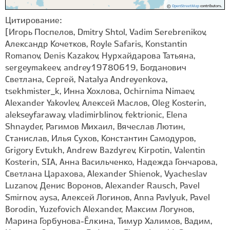
©
OpenStreetMap
contributors.
Цитирование:
[Игорь Поспелов, Dmitry Shtol, Vadim Serebrenikov,
Александр Кочетков, Royle Safaris, Konstantin
Romanov, Denis Kazakov, Нурхайдарова Татьяна,
sergeymakeev, andrey19780619, Богданович
Светлана, Сергей, Natalya Andreyenkova,
tsekhmister_k, Инна Хохлова, Ochirnima Nimaev,
Alexander Yakovlev, Алексей Маслов, Oleg Kosterin,
alekseyfaraway, vladimirblinov, fektrionic, Elena
Shnayder, Рагимов Михаил, Вячеслав Лютин,
Станислав, Илья Сухов, Константин Самодуров,
Grigory Evtukh, Andrew Bazdyrev, Kirpotin, Valentin
Kosterin, SIA, Анна Васильченко, Надежда Гончарова,
Светлана Царахова, Alexander Shienok, Vyacheslav
Luzanov, Денис Воронов, Alexander Rausch, Pavel
Smirnov, aysa, Алексей Логинов, Anna Pavlyuk, Pavel
Borodin, Yuzefovich Alexander, Максим Логунов,
Марина Горбунова-Ëлкина, Тимур Халимов, Вадим,