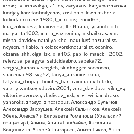
iirnav, ila, irinavikgo, k1llds, karyaaus, katyamozharova,
kindjay, konstantinilychov, kristina n, kseniasiberia,
kulindadromeus1980, l_mironov, leonid63,
lina_golovneva, linainverse, ll r Ирина, lycaontouch,
margarita1002, maria_vazhenina, mikhailkrasavin,
misha_davidov, nataliya_chel, nautilusf, nazturalist,
neyson, nikabio, nikolaseversknaturalist, ocanire,
oksana_shh, olga_isk, olia105, papilio_maackii_2002,
relew, sa_palagyta, salticidaebro, sapeka72,
sergey_baharev, sergleb, skinhogger, sooooooo,
spaceman98, svg52, tanya_abramushkina,
tatyana_chupag, timofey_bar, trainina-ev, tukkki,
valeriyivantsov, vdovina2001, vera_davidova, vika_vv,
viktoriasuvorova, vladislav_msk, vrvr, william drake,
yanareks, zhasya, zincarabus, Александр Булычев,
Александр Вахрушев, Алексей Сальников, Алексей
Эбель, Алексей и Елизавета Романовы (Уральский
птицезыр), Алина, Алина Плебейко, Ангелина
Вощинкина, Андрей Григорьев, Анита Тыква, Анна,