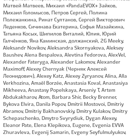
Матвей Матвеев, Михаил «PandaEVOX» Зайков,
Михаил Голомысов, Петров Сергей, Полина
Полежанкина, Ринат Султанов, Сергей Викторович
Леденков, Сичинава Екатерина, Софья Мазайкина,
Татьяна Косых, Шипилов Виталий, Юлия, Юрий
Галчёнков, Яна Каминская, должанский, 2G Meeky,
Aleksandr Novikov, Aleksandra Skornyakova, Aleksey
Baushev, Alena Bespalova, Alevtina Fedorova, AlexVel,
Alexander Fateryga, Alexander Lakomov, Alexander
Maximoff, Alexey Chernyak (Черняк Алексей
Леонидович), Alexey Katz, Alexey Zyryanov, Alina, Alla
Verkhozina, Amaël Borzée, Anastasia Koval, Anastasiya
Mikheeva, Anastasy Popelskaya, Arseniy T, Artem
Abdukakharov, Atom, Barbara Shir, Becky Brenner,
Bykova Elvira, Danila Popov, Dmitrii Mostovoi, Dmitriy
Abramov, Dmitriy Bakhanovskiy, Dmitry Kulakov, Dmitry
Schepaschenko, Dmytro Svyrydiuk, Dygan Alexey,
Eleanor Pate, Elena Klepikova, Eugene, Evgenia EVVA
Zhuravleva, Evgenij Samarin, Evgeny Seyfulmulyukov,