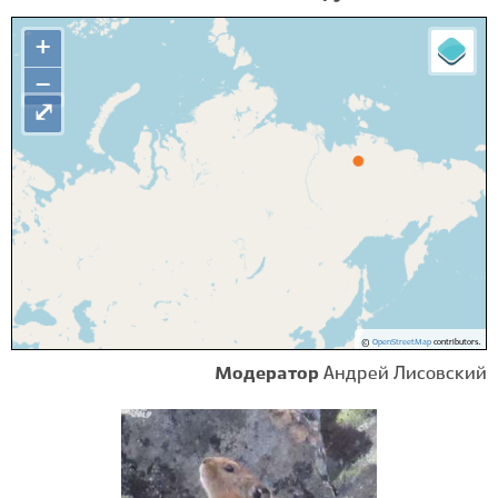
+
−
⤢
©
OpenStreetMap
contributors.
Модератор
Андрей Лисовский