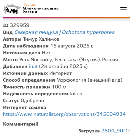
Портал
Млекопитающие
Togg
России
navi
329959
ID
Северная пищуха | Ochotona hyperborea
Вид
Авторы
Тимур Халимов
Дата наблюдения
15 августа 2025 г.
Неточная дата
Нет
Место
Усть-Янский у., Респ. Саха (Якутия), Россия
Добавлен
inat
(28 октября 2025 г.)
Источник данных
Интернет
Способ определения
Морфология (внешний вид)
Точность привязки
100 м
Надежность определения
Точно
Статус
Одобрено
Интернет ссылка
https://www.inaturalist.org/observations/315604934
Комментарий
Загрузка
2604_90f1f