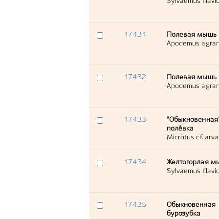
Sylvaemus flavico
17431
Полевая мышь
Apodemus agrar
17432
Полевая мышь
Apodemus agrar
17433
"Обыкновенная
полёвка
Microtus cf. arva
17434
Желтогорлая м
Sylvaemus flavico
17435
Обыкновенная
бурозубка