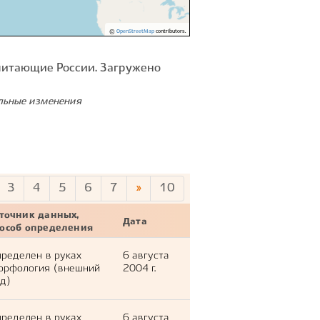
©
OpenStreetMap
contributors.
питающие России. Загружено
ельные изменения
3
4
5
6
7
»
10
точник данных,
Дата
пособ определения
ределен в руках
6 августа
орфология (внешний
2004 г.
д)
ределен в руках
6 августа