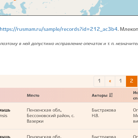
https://rusmam.ru/sample/records?id=212_ac3b4
. Млеко
поэтому в ней допустимо исправление опечаток и т. п. незначит
1
«
1
2
Ис
Место
Авторы
с
мышь
Пензенская обл.,
Быстракова
Оп
nsis
Бессоновский район, с.
Н.В.
М
Вазерки
ви
мышь
Пензенская обл.,
Быстракова
Оп