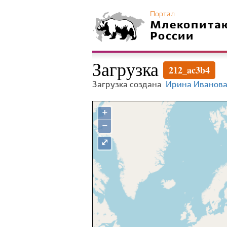
Портал
Млекопита
России
Загрузка
212_ac3b4
Загрузка создана
Ирина Иванов
+
−
⤢