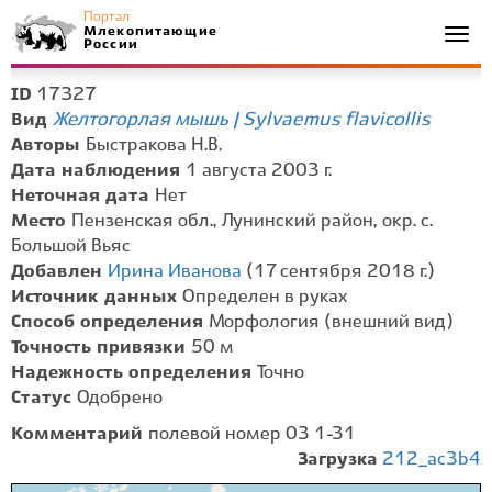
Портал
Млекопитающие
Togg
России
navi
17327
ID
Желтогорлая мышь | Sylvaemus flavicollis
Вид
Авторы
Быстракова Н.В.
Дата наблюдения
1 августа 2003 г.
Неточная дата
Нет
Место
Пензенская обл., Лунинский район, окр. с.
Большой Вьяс
Добавлен
Ирина Иванова
(17 сентября 2018 г.)
Источник данных
Определен в руках
Способ определения
Морфология (внешний вид)
Точность привязки
50 м
Надежность определения
Точно
Статус
Одобрено
Комментарий
полевой номер 03 1-31
Загрузка
212_ac3b4