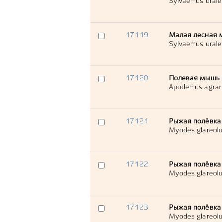
Sylvaemus urale
17119
Малая лесная 
Sylvaemus urale
17120
Полевая мышь
Apodemus agrar
17121
Рыжая полёвка
Myodes glareol
17122
Рыжая полёвка
Myodes glareol
17123
Рыжая полёвка
Myodes glareol