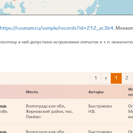
https://rusmam.ru/sample/records?id=212_ac3b4
. Млеко
поэтому в ней допустимо исправление опечаток и т. п. незначит
1
«
1
2
Ис
Место
Авторы
с
ышь
Волгоградская обл.,
Быстракова
Оп
llis
Жирновский район, пос.
Н.В.
М
Линёво
ви
ышь
Волгоградская обл.,
Быстракова
Оп