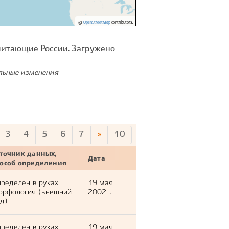
©
OpenStreetMap
contributors.
питающие России. Загружено
ельные изменения
3
4
5
6
7
»
10
точник данных,
Дата
пособ определения
ределен в руках
19 мая
орфология (внешний
2002 г.
д)
ределен в руках
19 мая