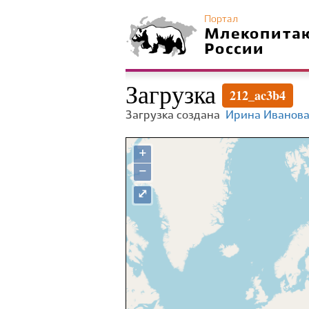
Портал
Млекопита
России
Загрузка
212_ac3b4
Загрузка создана
Ирина Иванов
+
−
⤢