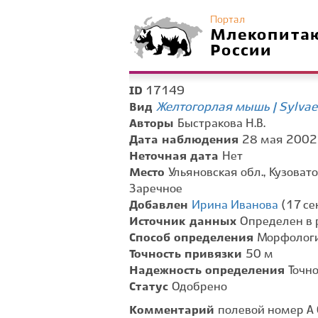
Портал
Млекопита
России
17149
ID
Желтогорлая мышь | Sylvaem
Вид
Авторы
Быстракова Н.В.
Дата наблюдения
28 мая 2002 
Неточная дата
Нет
Место
Ульяновская обл., Кузовато
Заречное
Добавлен
Ирина Иванова
(17 се
Источник данных
Определен в 
Способ определения
Морфологи
Точность привязки
50 м
Надежность определения
Точн
Статус
Одобрено
Комментарий
полевой номер А