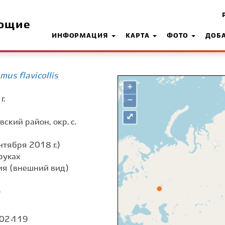
ющие
ИНФОРМАЦИЯ
КАРТА
ФОТО
ДОБ
us flavicollis
+
г.
−
⤢
вский район, окр. с.
нтября 2018 г.)
руках
я (внешний вид)
о
 02-119