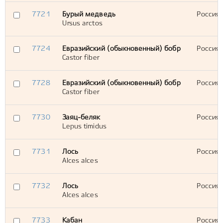
7721
Бурый медведь
Россия,
Ursus arctos
7724
Евразийский (обыкновенный) бобр
Россия,
Castor fiber
7728
Евразийский (обыкновенный) бобр
Россия,
Castor fiber
7730
Заяц-беляк
Россия,
Lepus timidus
7731
Лось
Россия,
Alces alces
7732
Лось
Россия,
Alces alces
7733
Кабан
Россия,