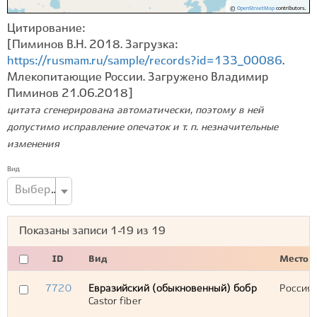
©
OpenStreetMap
contributors.
Цитирование:
[Пиминов В.Н. 2018. Загрузка:
https://rusmam.ru/sample/records?id=133_00086
.
Млекопитающие России. Загружено Владимир
Пиминов 21.06.2018]
цитата сгенерирована автоматически, поэтому в ней
допустимо исправление опечаток и т. п. незначительные
изменения
Вид
Выберите вид...
Показаны записи
1-19
из
19
ID
Вид
Место
7720
Евразийский (обыкновенный) бобр
Россия,
Castor fiber