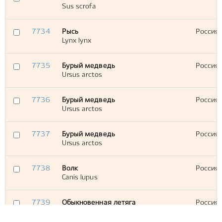
Sus scrofa
7734
Рысь
Россия,
Lynx lynx
7735
Бурый медведь
Россия,
Ursus arctos
7736
Бурый медведь
Россия,
Ursus arctos
7737
Бурый медведь
Россия,
Ursus arctos
7738
Волк
Россия,
Canis lupus
7739
Обыкновенная летяга
Россия,
Pteromys volans