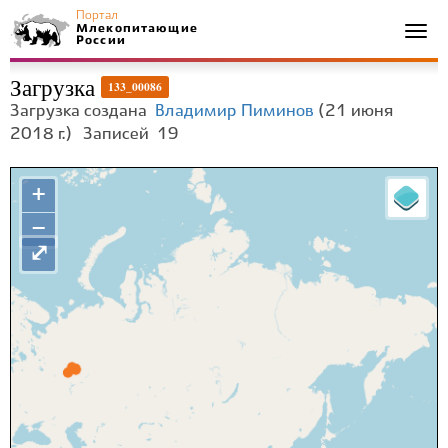
Портал
Млекопитающие
Togg
России
navi
Загрузка
133_00086
Загрузка создана
Владимир Пиминов
(21 июня
2018 г.)
Записей
19
+
−
⤢