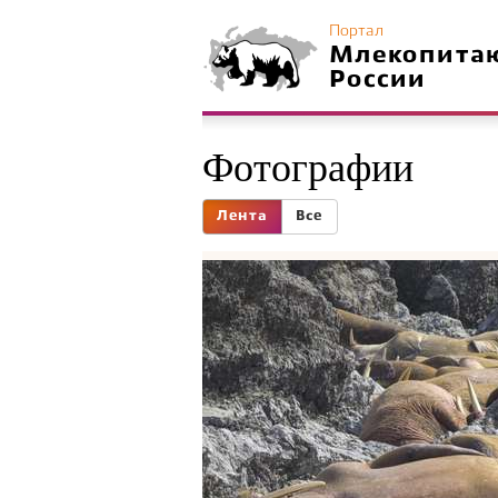
Портал
Млекопита
России
Фотографии
Лента
Все