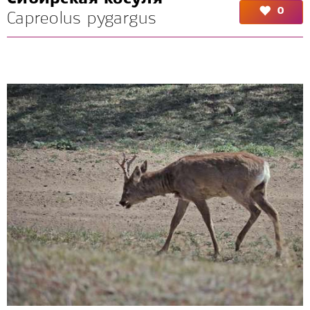
0
Capreolus pygargus