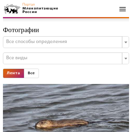
Портал
Млекопитающие
Togg
России
navi
Фотографии
Все способы определения
Все виды
Лента
Все