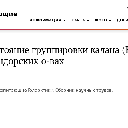
ющие
ИНФОРМАЦИЯ
КАРТА
ФОТО
ДОБ
тояние группировки калана (
андорских о-вах
опитающие Голарктики. Сборник научных трудов.