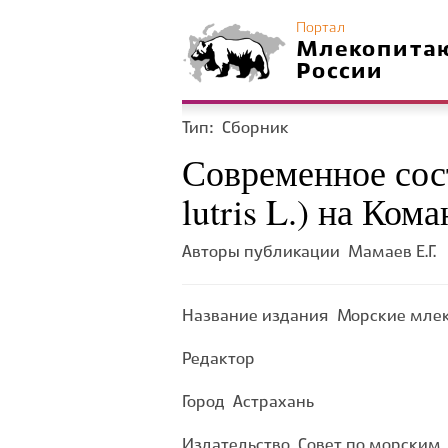
Портал
Млекопита
России
Тип:
Сборник
Современное сос
lutris L.) на Ком
Авторы публикации
Мамаев Е.Г.
Название издания
Морские млек
Редактор
Город
Астрахань
Издательство
Совет по морским