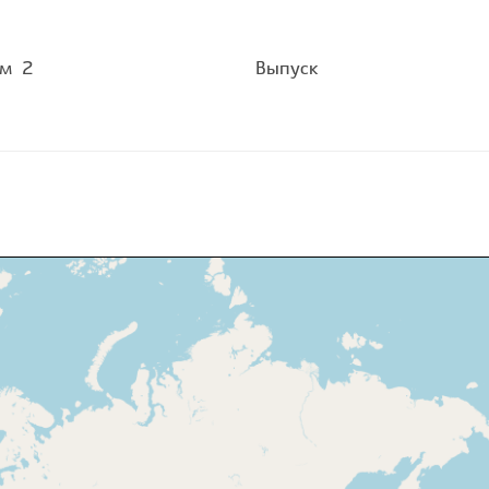
ом
2
Выпуск