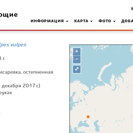
ющие
ИНФОРМАЦИЯ
КАРТА
ФОТО
ДОБ
pes vulpes
+
г.
−
⤢
 Писаревка, остепненная
 декабря 2017 г.)
руках
о