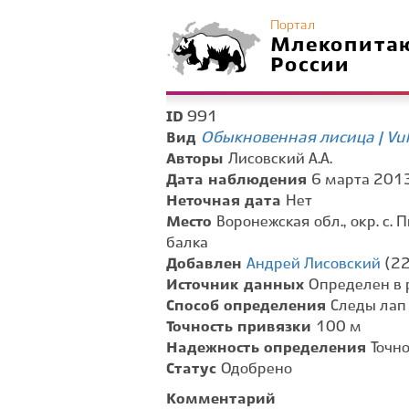
Портал
Млекопита
России
991
ID
Обыкновенная лисица | Vul
Вид
Авторы
Лисовский А.А.
Дата наблюдения
6 марта 2013 
Неточная дата
Нет
Место
Воронежская обл., окр. с.
балка
Добавлен
Андрей Лисовский
(22
Источник данных
Определен в 
Способ определения
Следы лап
Точность привязки
100 м
Надежность определения
Точн
Статус
Одобрено
Комментарий