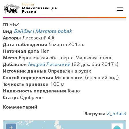
Портал
Млекопитающие
Togg
России
navi
962
ID
Байбак | Marmota bobak
Вид
Авторы
Лисовский А.А.
Дата наблюдения
5 марта 2013 г.
Неточная дата
Нет
Место
Воронежская обл., окр. с. Марьевка, степь
Добавлен
Андрей Лисовский
(22 декабря 2017 г.)
Источник данных
Определен в руках
Способ определения
Морфология (внешний вид)
Точность привязки
100 м
Надежность определения
Точно
Статус
Одобрено
Комментарий
Загрузка
2_53af3
+