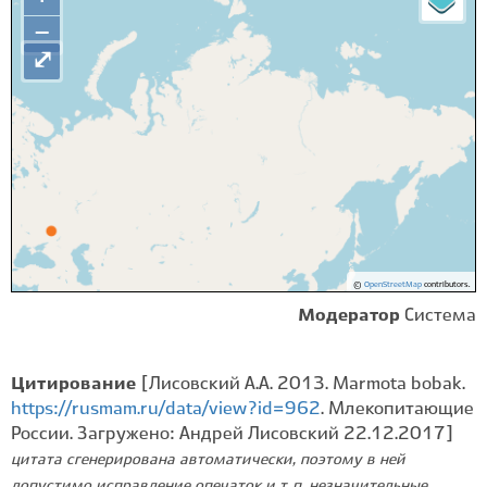
−
⤢
©
OpenStreetMap
contributors.
Модератор
Система
Цитирование
[Лисовский А.А. 2013. Marmota bobak.
https://rusmam.ru/data/view?id=962
. Млекопитающие
России. Загружено: Андрей Лисовский 22.12.2017]
цитата сгенерирована автоматически, поэтому в ней
допустимо исправление опечаток и т. п. незначительные