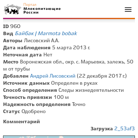
Портал
Млекопитающие
Togg
России
navi
960
ID
Байбак | Marmota bobak
Вид
Авторы
Лисовский А.А.
Дата наблюдения
5 марта 2013 г.
Неточная дата
Нет
Место
Воронежская обл., окр. с. Марьевка, залежь, 50
м от трубы
Добавлен
Андрей Лисовский
(22 декабря 2017 г.)
Источник данных
Определен в руках
Способ определения
Следы жизнедеятельности
Точность привязки
100 м
Надежность определения
Точно
Статус
Одобрено
Комментарий
Загрузка
2_53af3