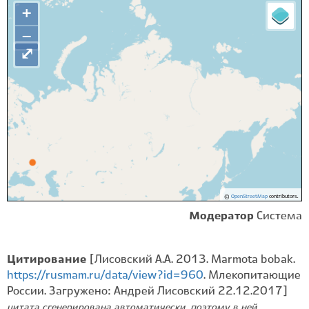
+
−
⤢
©
OpenStreetMap
contributors.
Модератор
Система
Цитирование
[Лисовский А.А. 2013. Marmota bobak.
https://rusmam.ru/data/view?id=960
. Млекопитающие
России. Загружено: Андрей Лисовский 22.12.2017]
цитата сгенерирована автоматически, поэтому в ней