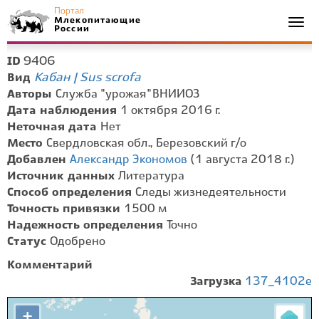
Портал
Млекопитающие
Togg
России
navi
9406
ID
Кабан | Sus scrofa
Вид
Авторы
Служба "урожая" ВНИИОЗ
Дата наблюдения
1 октября 2016 г.
Неточная дата
Нет
Место
Свердловская обл., Березовский г/о
Добавлен
Александр Экономов
(1 августа 2018 г.)
Источник данных
Литература
Способ определения
Следы жизнедеятельности
Точность привязки
1500 м
Надежность определения
Точно
Статус
Одобрено
Комментарий
Загрузка
137_4102e
+