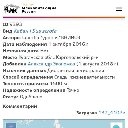
Портал
Млекопитающие
Togg
России
navi
9393
ID
Кабан | Sus scrofa
Вид
Авторы
Служба "урожая" ВНИИОЗ
Дата наблюдения
1 октября 2016 г.
Неточная дата
Нет
Место
Курганская обл., Каргопольский р-н
Добавлен
Александр Экономов
(1 августа 2018 г.)
Источник данных
Дистантная регистрация
Способ определения
Следы жизнедеятельности
Точность привязки
1500 м
Надежность определения
Точно
Статус
Одобрено
Комментарий
Загрузка
137_4102e
+