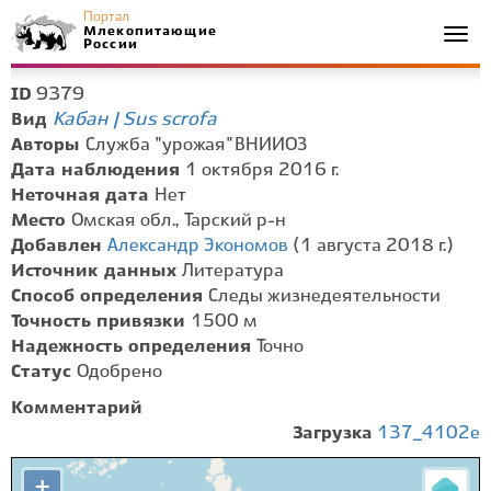
Портал
Млекопитающие
Togg
России
navi
9379
ID
Кабан | Sus scrofa
Вид
Авторы
Служба "урожая" ВНИИОЗ
Дата наблюдения
1 октября 2016 г.
Неточная дата
Нет
Место
Омская обл., Тарский р-н
Добавлен
Александр Экономов
(1 августа 2018 г.)
Источник данных
Литература
Способ определения
Следы жизнедеятельности
Точность привязки
1500 м
Надежность определения
Точно
Статус
Одобрено
Комментарий
Загрузка
137_4102e
+