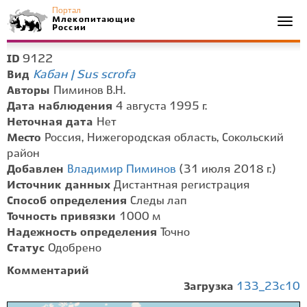
Портал
Млекопитающие
Togg
России
navi
9122
ID
Кабан | Sus scrofa
Вид
Авторы
Пиминов В.Н.
Дата наблюдения
4 августа 1995 г.
Неточная дата
Нет
Место
Россия, Нижегородская область, Сокольский
район
Добавлен
Владимир Пиминов
(31 июля 2018 г.)
Источник данных
Дистантная регистрация
Способ определения
Следы лап
Точность привязки
1000 м
Надежность определения
Точно
Статус
Одобрено
Комментарий
Загрузка
133_23c10