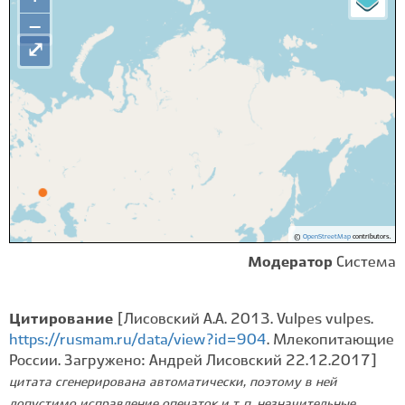
−
⤢
©
OpenStreetMap
contributors.
Модератор
Система
Цитирование
[Лисовский А.А. 2013. Vulpes vulpes.
https://rusmam.ru/data/view?id=904
. Млекопитающие
России. Загружено: Андрей Лисовский 22.12.2017]
цитата сгенерирована автоматически, поэтому в ней
допустимо исправление опечаток и т. п. незначительные