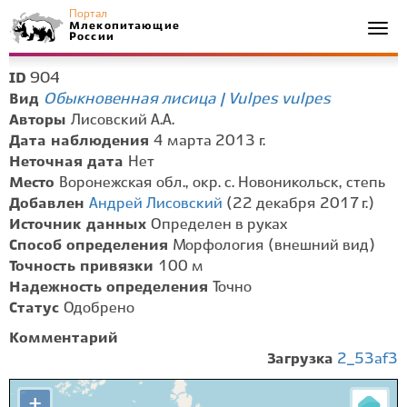
Портал
Млекопитающие
Togg
России
navi
904
ID
Обыкновенная лисица | Vulpes vulpes
Вид
Авторы
Лисовский А.А.
Дата наблюдения
4 марта 2013 г.
Неточная дата
Нет
Место
Воронежская обл., окр. с. Новоникольск, степь
Добавлен
Андрей Лисовский
(22 декабря 2017 г.)
Источник данных
Определен в руках
Способ определения
Морфология (внешний вид)
Точность привязки
100 м
Надежность определения
Точно
Статус
Одобрено
Комментарий
Загрузка
2_53af3
+