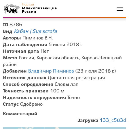
Портал
Млекопитающие
Togg
России
navi
8786
ID
Кабан | Sus scrofa
Вид
Авторы
Пиминов В.Н.
Дата наблюдения
5 июня 2018 г.
Неточная дата
Нет
Место
Россия, Кировская область, Кирово-Чепецкий
район
Добавлен
Владимир Пиминов
(23 июля 2018 г.)
Источник данных
Дистантная регистрация
Способ определения
Следы лап
Точность привязки
100 м
Надежность определения
Точно
Статус
Одобрено
Комментарий
Загрузка
133_c583d