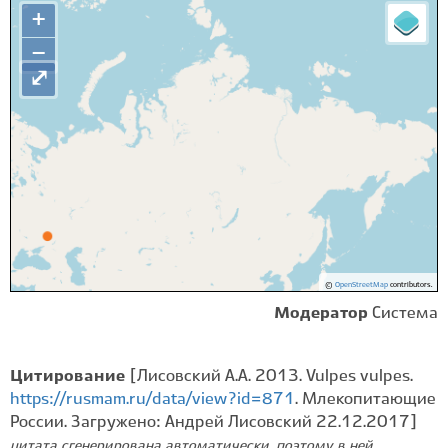
+
−
⤢
©
OpenStreetMap
contributors.
Модератор
Система
Цитирование
[Лисовский А.А. 2013. Vulpes vulpes.
https://rusmam.ru/data/view?id=871
. Млекопитающие
России. Загружено: Андрей Лисовский 22.12.2017]
цитата сгенерирована автоматически, поэтому в ней