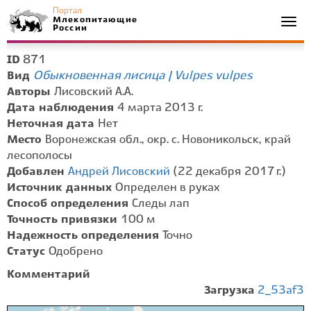
Портал
Млекопитающие
Togg
России
navi
871
ID
Обыкновенная лисица | Vulpes vulpes
Вид
Авторы
Лисовский А.А.
Дата наблюдения
4 марта 2013 г.
Неточная дата
Нет
Место
Воронежская обл., окр. с. Новоникольск, край
лесополосы
Добавлен
Андрей Лисовский
(22 декабря 2017 г.)
Источник данных
Определен в руках
Способ определения
Следы лап
Точность привязки
100 м
Надежность определения
Точно
Статус
Одобрено
Комментарий
Загрузка
2_53af3