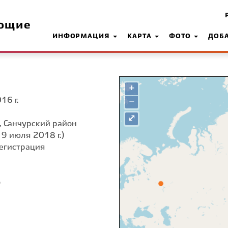
ющие
ИНФОРМАЦИЯ
КАРТА
ФОТО
ДОБ
+
16 г.
−
⤢
, Санчурский район
9 июля 2018 г.)
егистрация
о