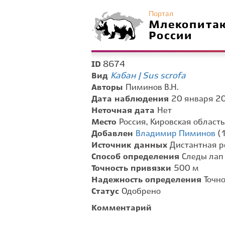
Портал
Млекопита
России
8674
ID
Кабан | Sus scrofa
Вид
Авторы
Пиминов В.Н.
Дата наблюдения
20 января 20
Неточная дата
Нет
Место
Россия, Кировская область
Добавлен
Владимир Пиминов
(1
Источник данных
Дистантная р
Способ определения
Следы лап
Точность привязки
500 м
Надежность определения
Точн
Статус
Одобрено
Комментарий