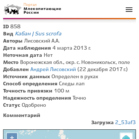
Портал
Млекопитающие
Togg
России
navi
858
ID
Кабан | Sus scrofa
Вид
Авторы
Лисовский А.А.
Дата наблюдения
4 марта 2013 г.
Неточная дата
Нет
Место
Воронежская обл., окр. с. Новоникольск, поле
Добавлен
Андрей Лисовский
(22 декабря 2017 г.)
Источник данных
Определен в руках
Способ определения
Следы лап
Точность привязки
100 м
Надежность определения
Точно
Статус
Одобрено
Комментарий
Загрузка
2_53af3
+