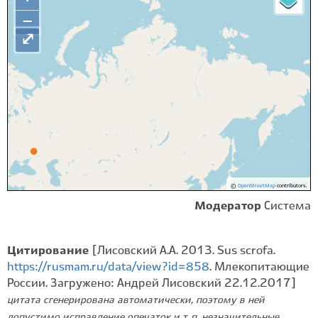
−
⤢
©
OpenStreetMap
contributors.
Модератор
Система
Цитирование
[Лисовский А.А. 2013. Sus scrofa.
https://rusmam.ru/data/view?id=858
. Млекопитающие
России. Загружено: Андрей Лисовский 22.12.2017]
цитата сгенерирована автоматически, поэтому в ней
допустимо исправление опечаток и т. п. незначительные