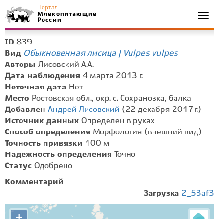
Портал
Млекопитающие
Togg
России
navi
839
ID
Обыкновенная лисица | Vulpes vulpes
Вид
Авторы
Лисовский А.А.
Дата наблюдения
4 марта 2013 г.
Неточная дата
Нет
Место
Ростовская обл., окр. с. Сохрановка, балка
Добавлен
Андрей Лисовский
(22 декабря 2017 г.)
Источник данных
Определен в руках
Способ определения
Морфология (внешний вид)
Точность привязки
100 м
Надежность определения
Точно
Статус
Одобрено
Комментарий
Загрузка
2_53af3
+