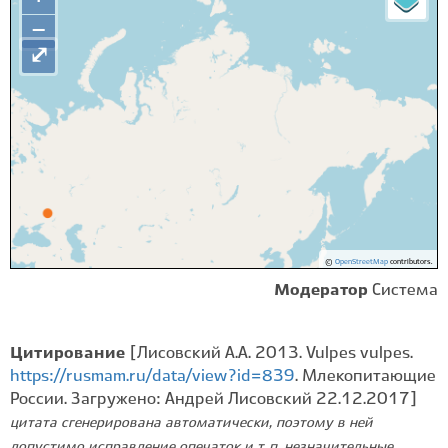
−
⤢
©
OpenStreetMap
contributors.
Модератор
Система
Цитирование
[Лисовский А.А. 2013. Vulpes vulpes.
https://rusmam.ru/data/view?id=839
. Млекопитающие
России. Загружено: Андрей Лисовский 22.12.2017]
цитата сгенерирована автоматически, поэтому в ней
допустимо исправление опечаток и т. п. незначительные