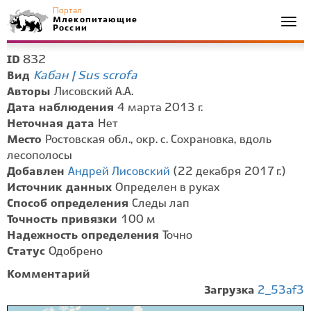
Портал
Млекопитающие
Togg
России
navi
832
ID
Кабан | Sus scrofa
Вид
Авторы
Лисовский А.А.
Дата наблюдения
4 марта 2013 г.
Неточная дата
Нет
Место
Ростовская обл., окр. с. Сохрановка, вдоль
лесополосы
Добавлен
Андрей Лисовский
(22 декабря 2017 г.)
Источник данных
Определен в руках
Способ определения
Следы лап
Точность привязки
100 м
Надежность определения
Точно
Статус
Одобрено
Комментарий
Загрузка
2_53af3