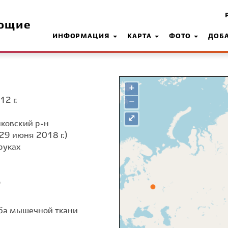
ющие
ИНФОРМАЦИЯ
КАРТА
ФОТО
ДОБ
+
12 г.
−
⤢
ковский р-н
29 июня 2018 г.)
руках
о
оба мышечной ткани