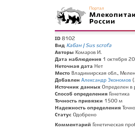
Портал
Млекопита
России
8102
ID
Кабан | Sus scrofa
Вид
Авторы
Комаров И.
Дата наблюдения
1 октября 20
Неточная дата
Нет
Место
Владимирская обл., Мелен
Добавлен
Александр Экономов
(
Источник данных
Определен в 
Способ определения
Генетика
Точность привязки
1500 м
Надежность определения
Точн
Статус
Одобрено
Комментарий
Генетическая пр