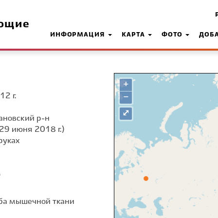
ющие
ИНФОРМАЦИЯ
КАРТА
ФОТО
ДОБ
+
12 г.
−
⤢
ановский р-н
29 июня 2018 г.)
руках
о
оба мышечной ткани