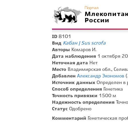
Портал
Млекопита
России
8101
ID
Кабан | Sus scrofa
Вид
Авторы
Комаров И.
Дата наблюдения
1 октября 20
Неточная дата
Нет
Место
Владимирская обл., Селив
Добавлен
Александр Экономов
(
Источник данных
Определен в 
Способ определения
Генетика
Точность привязки
1500 м
Надежность определения
Точн
Статус
Одобрено
Комментарий
Генетическая пр