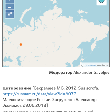
−
⤢
©
OpenStreetMap
contributors.
Модератор
Alexander Saveljev
Цитирование
[Вахрамеев М.В. 2012. Sus scrofa.
https://rusmam.ru/data/view?id=8077
.
Млекопитающие России. Загружено: Александр
Экономов 29.06.2018]
цитата сгенерирована автоматически, поэтому в ней