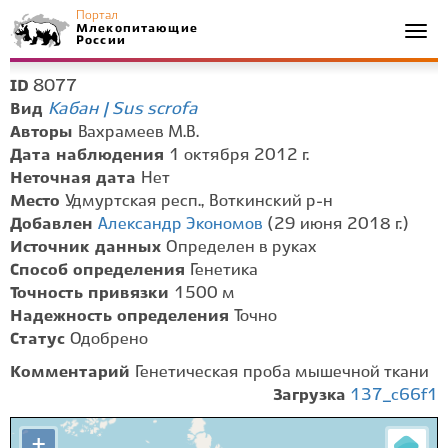
Портал
Млекопитающие
Togg
России
navi
8077
ID
Кабан | Sus scrofa
Вид
Авторы
Вахрамеев М.В.
Дата наблюдения
1 октября 2012 г.
Неточная дата
Нет
Место
Удмуртская респ., Воткинский р-н
Добавлен
Александр Экономов
(29 июня 2018 г.)
Источник данных
Определен в руках
Способ определения
Генетика
Точность привязки
1500 м
Надежность определения
Точно
Статус
Одобрено
Комментарий
Генетическая проба мышечной ткани
Загрузка
137_c66f1
+