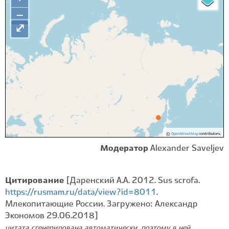
−
⤢
©
OpenStreetMap
contributors.
Модератор
Alexander Saveljev
Цитирование
[Даренский А.А. 2012. Sus scrofa.
https://rusmam.ru/data/view?id=8011
.
Млекопитающие России. Загружено: Александр
Экономов 29.06.2018]
цитата сгенерирована автоматически, поэтому в ней