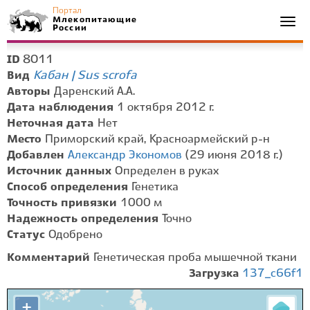
Портал
Млекопитающие
Togg
России
navi
8011
ID
Кабан | Sus scrofa
Вид
Авторы
Даренский А.А.
Дата наблюдения
1 октября 2012 г.
Неточная дата
Нет
Место
Приморский край, Красноармейский р-н
Добавлен
Александр Экономов
(29 июня 2018 г.)
Источник данных
Определен в руках
Способ определения
Генетика
Точность привязки
1000 м
Надежность определения
Точно
Статус
Одобрено
Комментарий
Генетическая проба мышечной ткани
Загрузка
137_c66f1
+