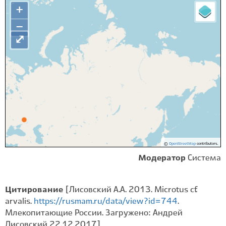
+
−
⤢
©
OpenStreetMap
contributors.
Модератор
Система
Цитирование
[Лисовский А.А. 2013. Microtus cf.
arvalis.
https://rusmam.ru/data/view?id=744
.
Млекопитающие России. Загружено: Андрей
Лисовский 22.12.2017]