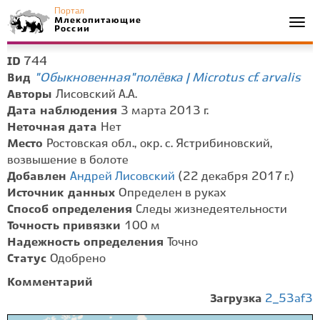
Портал
Млекопитающие
Togg
России
navi
744
ID
"Обыкновенная" полёвка | Microtus cf. arvalis
Вид
Авторы
Лисовский А.А.
Дата наблюдения
3 марта 2013 г.
Неточная дата
Нет
Место
Ростовская обл., окр. с. Ястрибиновский,
возвышение в болоте
Добавлен
Андрей Лисовский
(22 декабря 2017 г.)
Источник данных
Определен в руках
Способ определения
Следы жизнедеятельности
Точность привязки
100 м
Надежность определения
Точно
Статус
Одобрено
Комментарий
Загрузка
2_53af3