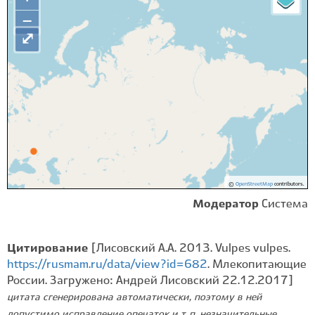
−
⤢
©
OpenStreetMap
contributors.
Модератор
Система
Цитирование
[Лисовский А.А. 2013. Vulpes vulpes.
https://rusmam.ru/data/view?id=682
. Млекопитающие
России. Загружено: Андрей Лисовский 22.12.2017]
цитата сгенерирована автоматически, поэтому в ней
допустимо исправление опечаток и т. п. незначительные