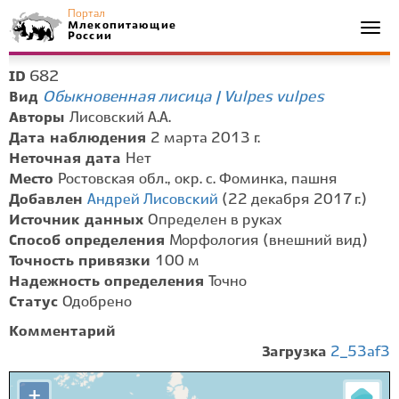
Портал
Млекопитающие
Togg
России
navi
682
ID
Обыкновенная лисица | Vulpes vulpes
Вид
Авторы
Лисовский А.А.
Дата наблюдения
2 марта 2013 г.
Неточная дата
Нет
Место
Ростовская обл., окр. с. Фоминка, пашня
Добавлен
Андрей Лисовский
(22 декабря 2017 г.)
Источник данных
Определен в руках
Способ определения
Морфология (внешний вид)
Точность привязки
100 м
Надежность определения
Точно
Статус
Одобрено
Комментарий
Загрузка
2_53af3
+